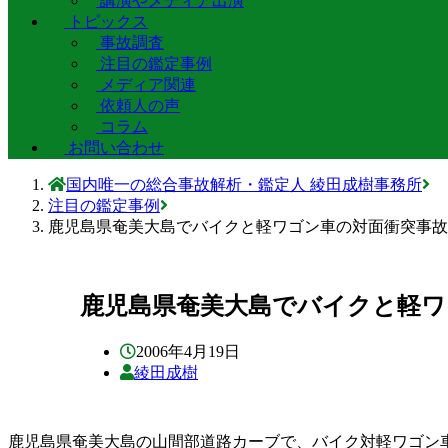
講演やメディア出演
トピックス
事故調査
注目の鑑定事例
メディア関連
依頼人の声
コラム
お問い合わせ
国内唯一の総合事故解析・鑑定人 綾田成樹事務所
注目の鑑定事例
鹿児島県奄美大島でバイクと軽ワゴン車の対面衝突事故
鹿児島県奄美大島でバイクと軽ワ
2006年4月19日
綾田成樹
鹿児島県奄美大島の山間部道路カーブで、バイク対軽ワゴン