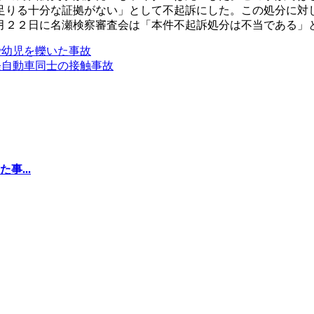
足りる十分な証拠がない」として不起訴にした。この処分に対
月２２日に名瀬検察審査会は「本件不起訴処分は不当である」
で幼児を轢いた事故
軽自動車同士の接触事故
...