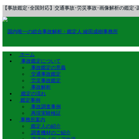
【事故鑑定･全国対応】交通事故･労災事故･画像解析の鑑定･
ホーム
事故鑑定について
事故鑑定の意義
交通事故鑑定
労災事故鑑定
事故解析
鑑定の流れ
鑑定事例
事故調査事例
再現実験検証
事務所案内
鑑定人の紹介
調査機材のご紹介