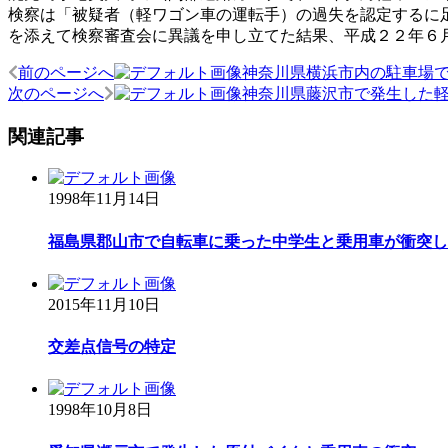
検察は「被疑者（軽ワゴン車の運転手）の過失を認定するに
を添えて検察審査会に異議を申し立てた結果、平成２２年６
前のページへ
神奈川県横浜市内の駐車場
投
次のページへ
神奈川県藤沢市で発生した
稿
関連記事
ナ
ビ
1998年11月14日
ゲ
ー
福島県郡山市で自転車に乗った中学生と乗用車が衝突した事
シ
ョ
2015年11月10日
ン
交差点信号の特定
1998年10月8日