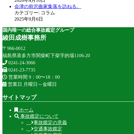
2026年4月16日
会津の前沢曲家集落を訪ねる。
カテゴリー: コラム
2025年9月6日
国内唯一の総合事故鑑定グループ
綾田成樹事務所
〒966-0012
福島県喜多方市関柴町下柴字的場1106-20
0241-24-3066
0241-23-7735
営業時間 9：00〜18：00
営業日 月曜日～金曜日
サイトマップ
ホーム
事故鑑定について
事故鑑定の意義
交通事故鑑定