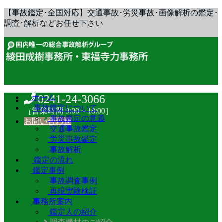
【事故鑑定･全国対応】交通事故･労災事故･画像解析の鑑定･
調査･解析などお任せ下さい
0241-24-3066
ホーム
事故鑑定について
［営業時間 9:00～18:00］
事故鑑定の意義
お問い合わせ
交通事故鑑定
労災事故鑑定
事故解析
鑑定の流れ
鑑定事例
事故調査事例
再現実験検証
事務所案内
鑑定人の紹介