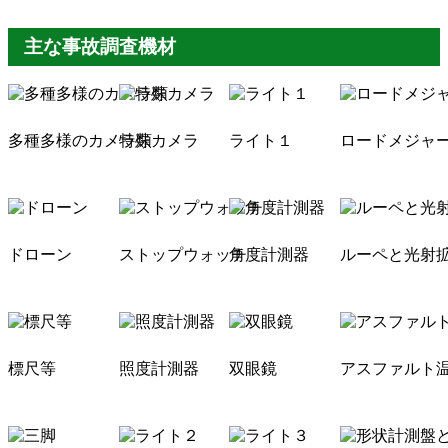
主な事故調査機材
多種多様のカメラ類
特殊カメラ
ライト１
ロードメジャ
ドローン
ストップウォッチ
角度計測器
ルーペと光射
標尺等
照度計測器
双眼鏡
アスファルト