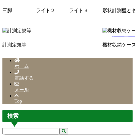
三脚
ライト２
ライト３
形状計測盤と 
メニュー
計測定規等
機材収納ケー
ホーム
電話する
メール
Top
検索