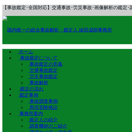
【事故鑑定･全国対応】交通事故･労災事故･画像解析の鑑定･
ホーム
事故鑑定について
事故鑑定の意義
交通事故鑑定
労災事故鑑定
事故解析
鑑定の流れ
鑑定事例
事故調査事例
再現実験検証
事務所案内
鑑定人の紹介
調査機材のご紹介