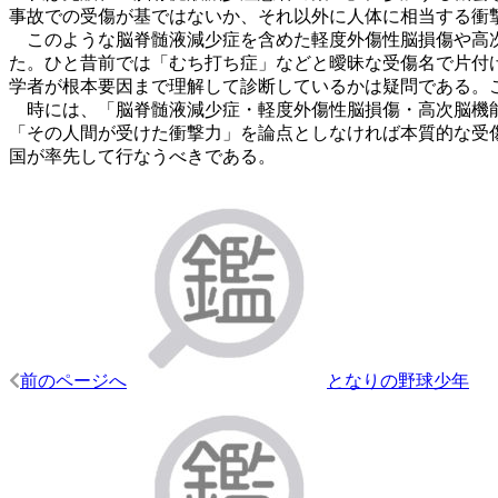
事故での受傷が基ではないか、それ以外に人体に相当する衝
このような脳脊髄液減少症を含めた軽度外傷性脳損傷や高次
た。ひと昔前では「むち打ち症」などと曖昧な受傷名で片付
学者が根本要因まで理解して診断しているかは疑問である。
時には、「脳脊髄液減少症・軽度外傷性脳損傷・高次脳機能
「その人間が受けた衝撃力」を論点としなければ本質的な受
国が率先して行なうべきである。
投
稿
ナ
ビ
ゲ
ー
前のページへ
となりの野球少年
シ
ョ
ン