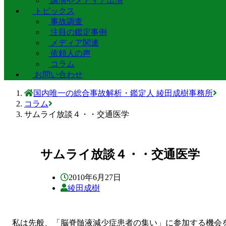
講演やメディア出演
トピックス
事故調査
注目の鑑定事例
メディア関連
依頼人の声
コラム
お問い合わせ
国内唯一の総合事故解析・鑑定人 綾田成樹事務所
コラム
サムライ放談４・・交通医学
サムライ放談４・・交通医学
2010年6月27日
綾田成樹
私は先般、「脳脊髄液減少症患者の集い」に参加する機会を