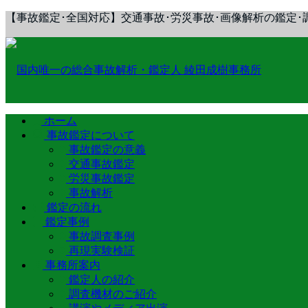
【事故鑑定･全国対応】交通事故･労災事故･画像解析の鑑定･
ホーム
事故鑑定について
事故鑑定の意義
交通事故鑑定
労災事故鑑定
事故解析
鑑定の流れ
鑑定事例
事故調査事例
再現実験検証
事務所案内
鑑定人の紹介
調査機材のご紹介