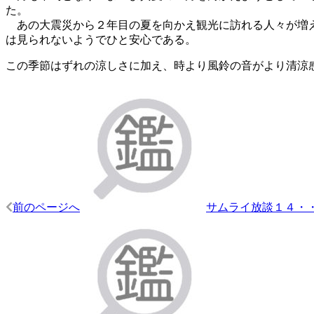
た。
あの大震災から２年目の夏を向かえ観光に訪れる人々が増え
は見られないようでひと安心である。
この季節はずれの涼しさに加え、時より風鈴の音がより清涼
投
稿
ナ
ビ
ゲ
ー
前のページへ
サムライ放談１４・
シ
ョ
ン