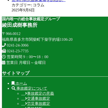
カテゴリー: コラム
2025年9月6日
国内唯一の総合事故鑑定グループ
綾田成樹事務所
〒966-0012
福島県喜多方市関柴町下柴字的場1106-20
0241-24-3066
0241-23-7735
営業時間 9：00〜18：00
営業日 月曜日～金曜日
サイトマップ
ホーム
事故鑑定について
事故鑑定の意義
交通事故鑑定
労災事故鑑定