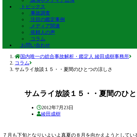
講演やメディア出演
トピックス
事故調査
注目の鑑定事例
メディア関連
依頼人の声
コラム
お問い合わせ
国内唯一の総合事故解析・鑑定人 綾田成樹事務所
コラム
サムライ放談１５・・夏間のひとつの涼しさ
サムライ放談１５・・夏間のひ
2012年7月23日
綾田成樹
７月も下旬となりいよいよ真夏の８月を向かえようとしてい