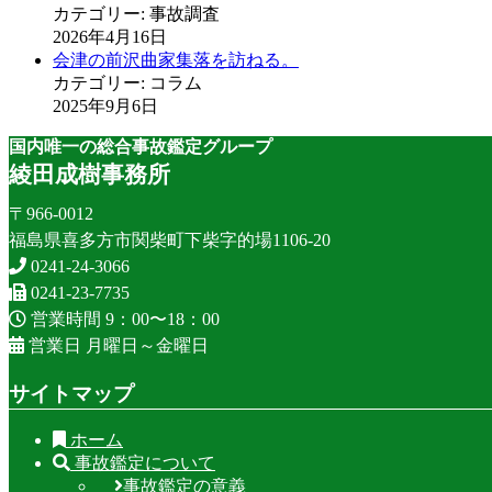
カテゴリー: 事故調査
2026年4月16日
会津の前沢曲家集落を訪ねる。
カテゴリー: コラム
2025年9月6日
国内唯一の総合事故鑑定グループ
綾田成樹事務所
〒966-0012
福島県喜多方市関柴町下柴字的場1106-20
0241-24-3066
0241-23-7735
営業時間 9：00〜18：00
営業日 月曜日～金曜日
サイトマップ
ホーム
事故鑑定について
事故鑑定の意義