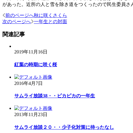
があった。近所の人と雪を除き道をつくったので民生委員さ
前のページへ
秋に咲くさくら
投
次のページへ
一年生との対面
稿
関連記事
ナ
ビ
2019年11月16日
ゲ
ー
紅葉の時期に咲く桜
シ
ョ
2016年4月7日
ン
サムライ放談38・・ピカピカの一年生
2013年11月23日
サムライ放談２０・・少子化対策に待ったなし