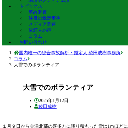
講演やメディア出演
トピックス
事故調査
注目の鑑定事例
メディア関連
依頼人の声
コラム
お問い合わせ
国内唯一の総合事故解析・鑑定人 綾田成樹事務所
コラム
大雪でのボランティア
大雪でのボランティア
2025年1月12日
綾田成樹
１月９日から会津北部の喜多方に降り積もった雪は1ｍほど