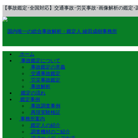
【事故鑑定･全国対応】交通事故･労災事故･画像解析の鑑定･
ホーム
事故鑑定について
事故鑑定の意義
交通事故鑑定
労災事故鑑定
事故解析
鑑定の流れ
鑑定事例
事故調査事例
再現実験検証
事務所案内
鑑定人の紹介
調査機材のご紹介