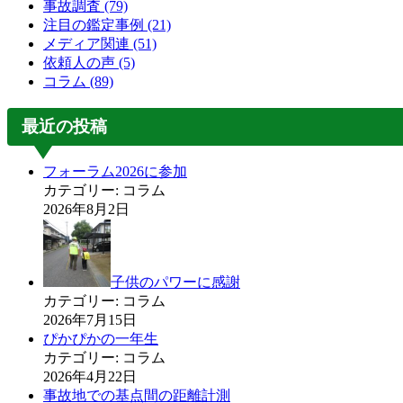
事故調査
(79)
注目の鑑定事例
(21)
メディア関連
(51)
依頼人の声
(5)
コラム
(89)
最近の投稿
フォーラム2026に参加
カテゴリー: コラム
2026年8月2日
子供のパワーに感謝
カテゴリー: コラム
2026年7月15日
ぴかぴかの一年生
カテゴリー: コラム
2026年4月22日
事故地での基点間の距離計測