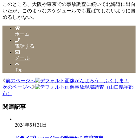
このところ、大阪や東京での事故調査に続いて北海道に出向
いたが、このようなスケジュールでも夏ばてしないように努
めるしかない。
ホーム
電話する
メール
Top
前のページへ
がんばろう ふくしま！
投
次のページへ
事故現場調査（山口県宇部
稿
市）
ナ
関連記事
ビ
ゲ
2024年5月31日
ー