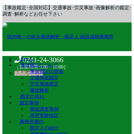
【事故鑑定･全国対応】交通事故･労災事故･画像解析の鑑定･
調査･解析などお任せ下さい
0241-24-3066
ホーム
事故鑑定について
［営業時間 9:00～18:00］
事故鑑定の意義
お問い合わせ
交通事故鑑定
労災事故鑑定
事故解析
鑑定の流れ
鑑定事例
事故調査事例
再現実験検証
事務所案内
鑑定人の紹介