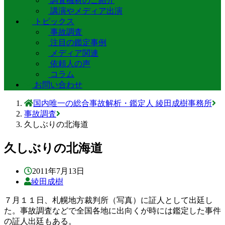
調査機材のご紹介
講演やメディア出演
トピックス
事故調査
注目の鑑定事例
メディア関連
依頼人の声
コラム
お問い合わせ
国内唯一の総合事故解析・鑑定人 綾田成樹事務所
事故調査
久しぶりの北海道
久しぶりの北海道
2011年7月13日
綾田成樹
７月１１日、札幌地方裁判所（写真）に証人として出廷し
た。事故調査などで全国各地に出向くが時には鑑定した事件
の証人出廷もある。